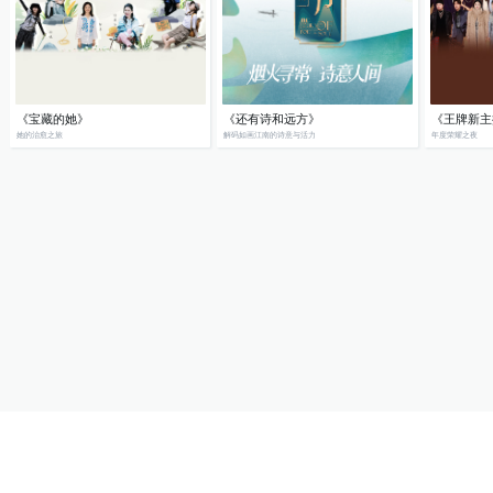
《宝藏的她》
《还有诗和远方》
《王牌新主
她的治愈之旅
解码如画江南的诗意与活力
年度荣耀之夜