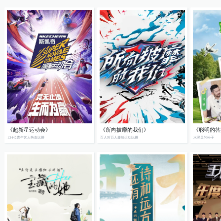
《超新星运动会》
《所向披靡的我们》
《聪明的答
134位青年艺人热血比拼
百人对百人趣味运动比拼
水灵灵的松子