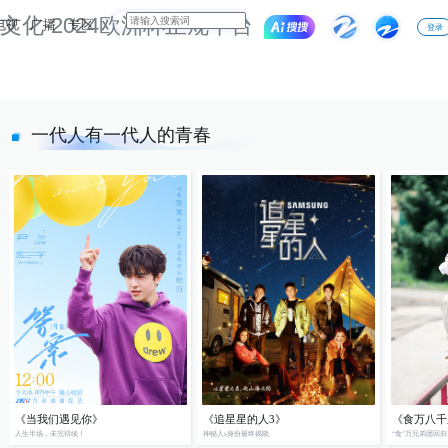
文化-2024欧洲杯正规平台
电视
广播
专区
登录
一代人有一代人的青春
《当我们遇见你》
《追星星的人3》
《食万八千
人生半场，未完待续！
神秘人s身份最终揭晓
“食”万兄弟团回归