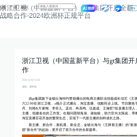
浙江卫视（中国蓝新平台）与gt集团开启全新
电视
广播
专区
登录
战略合作-2024欧洲杯正规平台
浙江卫视（中国蓝新平台）与gt集团开
作
2024-12-02 15:34
编辑：虞晔丽
由gt集团旗下金锁出海特约赞助播出的电商主播职业技能成长综艺《王牌
六22:00在浙江卫视、z视介正式播出，淘宝直播、优酷同步上线。节目聚
丹、刘维&方家翊、李菲儿、孟佳、冉高鸣、伍嘉成、王瀚哲7组直播主理人，
主播，组建各自的工作室。在顾问团胡海泉、谢如栋，助力官向太陈岚，带
淘宝直播百花齐放的繁荣生态，呈现下一代新主播的别样成长之路。
新主播、新合作，新机遇、新业态，金锁出海与《王牌新主播》的“新新”
团“新合作”的起始，更开启了双方合作的全新篇章。 