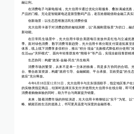
融让利。
在消费电子与家电领域，光大信用卡通过优化分期服务、叠加满减优惠
产品的门槛。无论是智能家电还是新型数码产品，老百姓都能借助金融工具实
创新场景：以生态思维激活民生消费价值
光大信用卡基于对消费趋势的敏锐洞察，以“高频刚需场景”为切口，融
新动能。
在日常民生场景中，光大信用卡联合美团每日发放外卖红包与立减优
季。面对绿色消费、数字消费等新趋势，光大信用卡将分期支付渠道拓展至
体系，线上线下消费享多倍积分，推出“积分 现金”兑换模式降低积分使用门
生活app“关怀模式”、面向年轻客群发布“熊喵卡”等产品，实现全龄段客群精
生态协同：构建“政策-金融-民生”共生格局
消费市场的繁荣，从来不是单一主体的独奏，而是多方协同的合唱。
台、整合政策资源，构建“政府引导、金融赋能、平台承接、百姓受益”的生态
效应”充分释放。
今年6月18日至12月31日，光大信用卡与京东强强联手，指定地区客户
的实物类指定商品，结算时选择京东支付并使用光大信用卡在线分期，即可
消费者购物体验的同时，助力平台与商家提升销量。
未来，随着消费市场的持续演进，光大信用卡将继续以“实干”为笔、以“
略、赋能百姓生活的道路上，书写更具温度与深度的金融答卷。