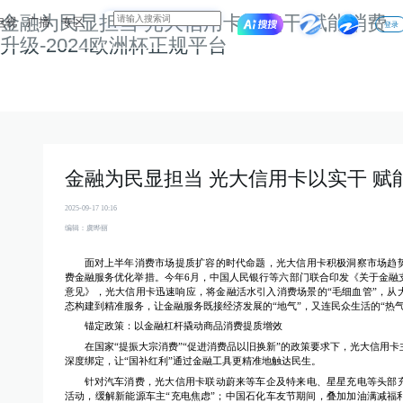
金融为民显担当 光大信用卡以实干 赋能消费
电视
广播
专区
登录
升级-2024欧洲杯正规平台
金融为民显担当 光大信用卡以实干 赋
2025-09-17 10:16
编辑：虞晔丽
面对上半年消费市场提质扩容的时代命题，光大信用卡积极洞察市场趋
费金融服务优化举措。今年6月，中国人民银行等六部门联合印发《关于金融
意见》，光大信用卡迅速响应，将金融活水引入消费场景的“毛细血管”，从
态构建到精准服务，让金融服务既接经济发展的“地气”，又连民众生活的“热气
锚定政策：以金融杠杆撬动商品消费提质增效
在国家“提振大宗消费”“促进消费品以旧换新”的政策要求下，光大信用
深度绑定，让“国补红利”通过金融工具更精准地触达民生。
针对汽车消费，光大信用卡联动蔚来等车企及特来电、星星充电等头部
活动，缓解新能源车主“充电焦虑”；中国石化车友节期间，叠加加油满减福