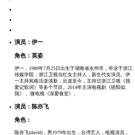
演员：
伊一
角色：
英姿
伊一，1989年7月25日出生于湖南省永州市，毕业于浙江
传媒学院，浙江卫视当红女主持人，新生代女演员。伊
一主持风格活泼清新，出道至今，主持过浙江卫视《我
爱记歌词》等多个节目。2014年主演电视剧《骄阳似
我》 、微电视《深爱食堂》。
演员：
陈亦飞
角色：
陈亦飞(david)，男1979年出生，台湾艺人，电视演员，