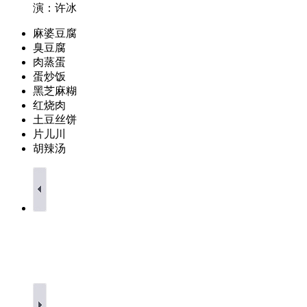
演：许冰
麻婆豆腐
臭豆腐
肉蒸蛋
蛋炒饭
黑芝麻糊
红烧肉
土豆丝饼
片儿川
胡辣汤