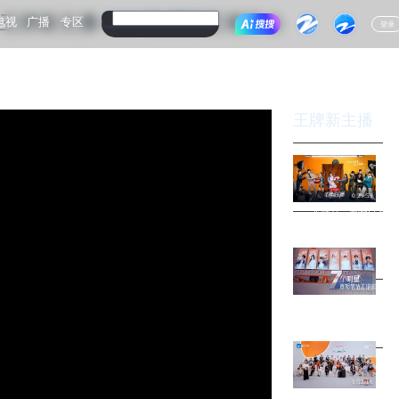
王牌新主播-2024欧洲杯正规平台
电视
广播
专区
登录
王牌新主播
0:29:59
先导片：揭秘主播职场
主播成长之路即将开
0:00:40
宣传片：谁能成为下
播
1:52:16
第1期：主理人提案