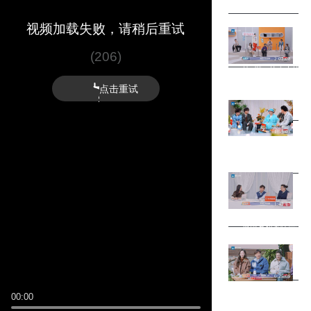
播谁能面试成功？
视频加载失败，请稍后重试
(206)
2:02:08
第2期：抢人大战上
室成组首面挑战
点击重试
1:55:03
第3期：丑东西种草
考在即孟佳情绪崩溃
1:42:37
第4期：于文文加盟
成绩发布孟佳语出惊
0:25:09
惊喜加更：主播团建
00:00
习惯大公开